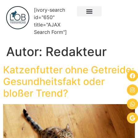
[ivory-search
id="650"
ÜBER UNS
NEUES & BLOG
% SALE %
title="AJAX
Search Form"]
Autor:
Redakteur
Katzenfutter ohne Getreide:
Gesundheitsfakt oder
bloßer Trend?