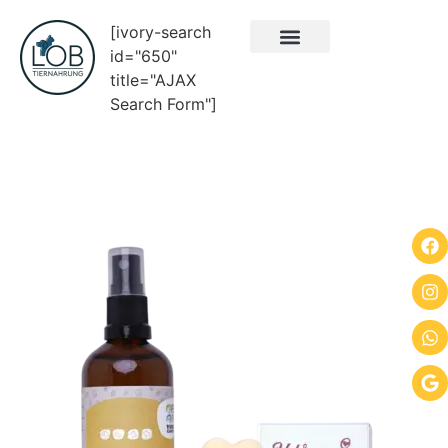
[ivory-search
id="650"
ÜBER UNS
NEUES & BLOG
% SALE %
title="AJAX
Search Form"]